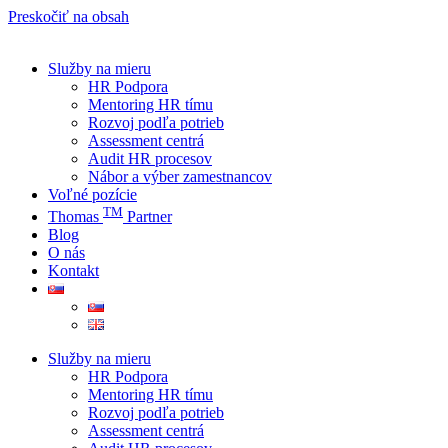
Preskočiť na obsah
Služby na mieru
HR Podpora
Mentoring HR tímu
Rozvoj podľa potrieb
Assessment centrá
Audit HR procesov
Nábor a výber zamestnancov
Voľné pozície
TM
Thomas
Partner
Blog
O nás
Kontakt
Služby na mieru
HR Podpora
Mentoring HR tímu
Rozvoj podľa potrieb
Assessment centrá