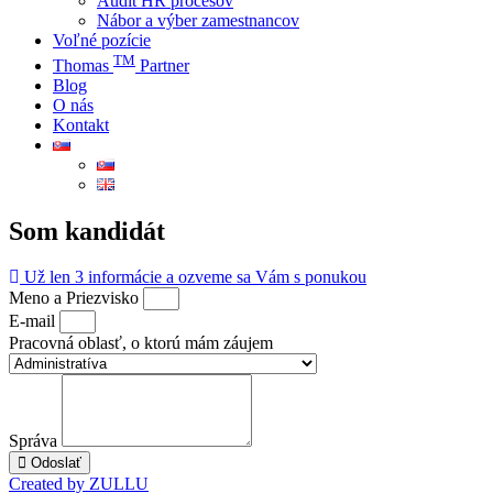
Audit HR procesov
Nábor a výber zamestnancov
Voľné pozície
TM
Thomas
Partner
Blog
O nás
Kontakt
Som kandidát
Už len 3 informácie a ozveme sa Vám s ponukou
Meno a Priezvisko
E-mail
Pracovná oblasť, o ktorú mám záujem
Správa
Odoslať
Created by ZULLU